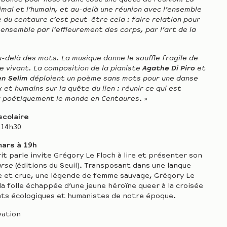
imal et l’humain, et au-delà une réunion avec l’ensemble
e du centaure c’est peut-être cela : faire relation pour
ensemble par l’effleurement des corps, par l’art de la
-delà des mots. La musique donne le souffle fragile de
le vivant. La composition de la pianiste
Agathe Di Piro
et
en Selim
déploient un poème sans mots pour une danse
et humains sur la quête du lien : réunir ce qui est
r poétiquement le monde en Centaures
. »
scolaire
 14h30
mars à 19h
rit parle invite Grégory Le Floch à lire et présenter son
urse
(éditions du Seuil). Transposant dans une langue
e et crue, une légende de femme sauvage, Grégory Le
la folle échappée d’une jeune héroïne queer à la croisée
ats écologiques et humanistes de notre époque.
vation