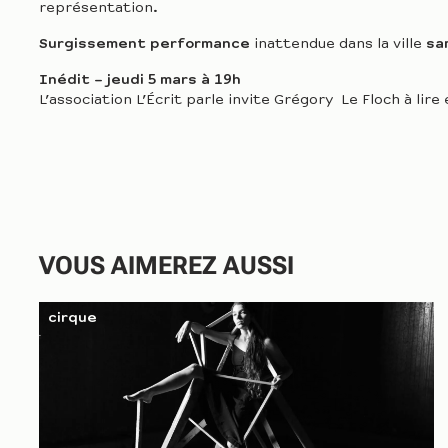
représentation.
Surgissement performance
inattendue dans la ville
sam
Inédit – jeudi 5 mars à 19h
L’association L’Écrit parle invite Grégory Le Floch à li
d’ourse
(éditions du Seuil).
Transposant dans une langue 
légende de femme sauvage, Grégory Le Floch nous conte 
queer à la croisée de tous les combats écologiques et 
“Le monde vivant s’est peu à peu effacé de nos vies,
de n
centre des enjeux d’une littérature qui nous permet de
yeux, de regarder et écouter
les histoires qu’il nous rac
salle de création du Théâtre. Gratuit sur réservation.
VOUS AIMEREZ AUSSI
cirque