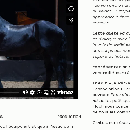
réunion entre l’an
du vivant.
L’utopi
apprendre à être 
caresse.
Cette quête va au
ce dialogue avec 
la voix de
Walid B
des corps animaux 
séparé et habite
représentation 
vendredi 6 mars à
Inédit – jeudi 5 
L’association L’Éc
ouvrage
Peau d’o
actuelle, poétiqu
Floch nous conte 
de tous les comb
ON
PRODUCTION
Gratuit sur réser
l’équipe artistique à l’issue de la