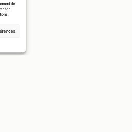
rtement de
rer son
tions.
férences
HÉÂTRE
LE PODCAST DU THÉÂTRE
INÉMA