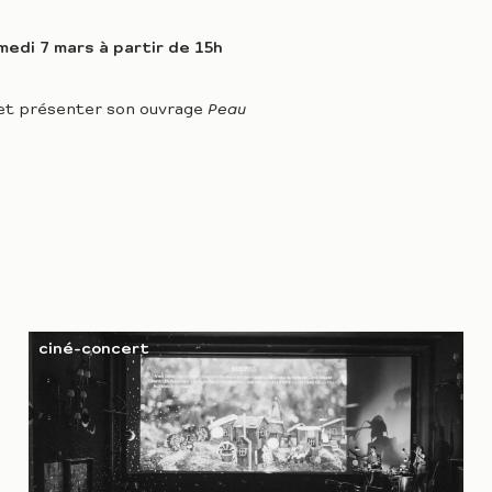
edi 7 mars à partir de 15h
re et présenter son ouvrage
Peau
actuelle, poétique et crue, une
la folle échappée d’une jeune héroïne
humanistes de notre époque.
os cultures. Il est aujourd’hui au
 l’appréhender
autrement, d’ouvrir les
onte.”
L’Écrit parle
ciné-concert