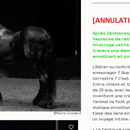
[
ANNULATI
Après
Centaures
heureuse de ret
interroge cette 
travers une dan
envoûtant et po
Libérer ou contrô
ensauvager ? Que 
terrestre ? C’est
Entre chiens et l
de 20 ans, avec l
inventent une cré
l’animal ne font 
musique envoûtant
tisse des liens en
©Pierre-Gondard
un voyage intime 
«
Le Centaure sym