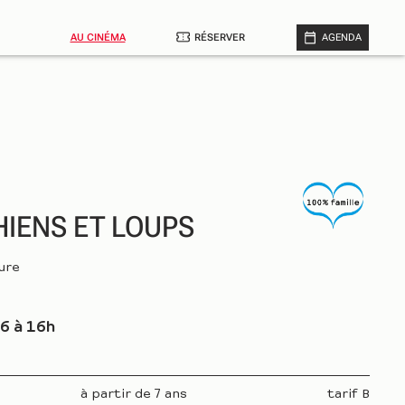
AU CINÉMA
RÉSERVER
AGENDA
HIENS ET LOUPS
ure
6 à 16h
à partir de 7 ans
tarif B