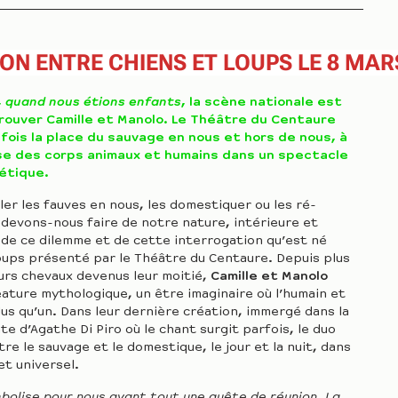
ON ENTRE CHIENS ET LOUPS LE 8 MAR
,
quand nous étions enfants
, la scène nationale est
rouver Camille et Manolo. Le Théâtre du Centaure
fois la place du sauvage en nous et hors de nous, à
se des corps animaux et humains dans un spectacle
étique.
ler les fauves en nous, les domestiquer ou les ré-
devons-nous faire de notre nature, intérieure et
 de ce dilemme et de cette interrogation qu’est né
oups présenté par le Théâtre du Centaure. Depuis plus
eurs chevaux devenus leur moitié,
Camille et Manolo
ature mythologique, un être imaginaire où l’humain et
plus qu’un. Dans leur dernière création, immergé dans la
e d’Agathe Di Piro où le chant surgit parfois, le duo
tre le sauvage et le domestique, le jour et la nuit, dans
et universel.
bolise pour nous avant tout une quête de réunion. La