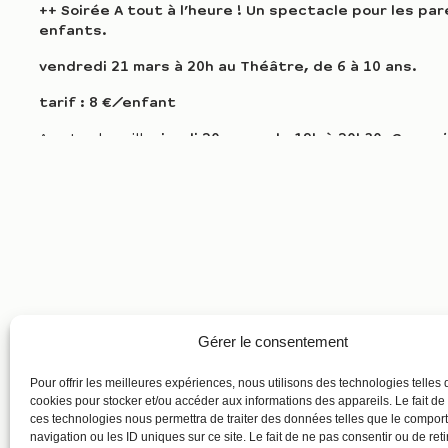
++ Soirée A tout à l’heure ! Un spectacle pour les pa
enfants.
vendredi 21 mars à 20h au Théâtre, de 6 à 10 ans.
tarif : 8 €/enfant
A noter la veille,
jeudi 20 mars, de 19h à 20h30,
Causeri
le cadre du festival Folk en scènes
Loin des discours savants, des théories et des certitu
Rodolphe Burger de choisir 10 tires présentant sa vision
écouterons en intégralité et qu’il commentera. Attende
contre-pieds. Gratuit en accès libre.
Informations auprès du VIP.
Gérer le consentement
Pour offrir les meilleures expériences, nous utilisons des technologies telles 
cookies pour stocker et/ou accéder aux informations des appareils. Le fait de
ces technologies nous permettra de traiter des données telles que le compo
navigation ou les ID uniques sur ce site. Le fait de ne pas consentir ou de reti