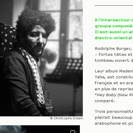
À l’intersection 
groupe composé 
Il est aussi un 
électro-orienta
Rodolphe Burger, 
– fortes têtes et
tombeau ouvert da
Leur album Mademo
Taha, est consti
français et en ar
en plus de repri
“
Hey Baby
(New Ri
comparé.
Trois personnalit
plairait beaucoup
© Christophe Urbain
arabophone et po