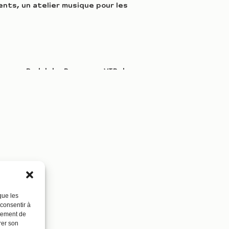
rents, un atelier musique pour les
e
avec Rodolphe Burger au VIP dans
des assommantes, Le VIP a demandé à
 de la musique folk, que nous
z-vous à des pas de côté et des
que les
 consentir à
rtement de
rer son