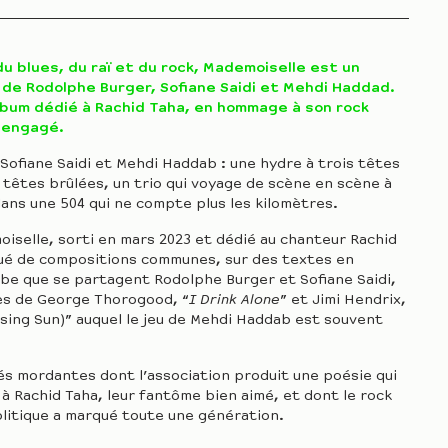
du blues, du raï et du rock, Mademoiselle est un
de Rodolphe Burger, Sofiane Saidi et Mehdi Haddad.
album dédié à Rachid Taha, en hommage à son rock
l engagé.
Sofiane Saidi et Mehdi Haddab : une hydre à trois têtes
 têtes brûlées, un trio qui voyage de scène en scène à
ns une 504 qui ne compte plus les kilomètres.
iselle, sorti en mars 2023 et dédié au chanteur Rachid
tué de compositions communes, sur des textes en
abe que se partagent Rodolphe Burger et Sofiane Saidi,
ses de George Thorogood, “
I Drink Alone
” et Jimi Hendrix,
sing Sun)” auquel le jeu de Mehdi Haddab est souvent
és mordantes dont l’association produit une poésie qui
 à Rachid Taha, leur fantôme bien aimé, et dont le rock
litique a marqué toute une génération.