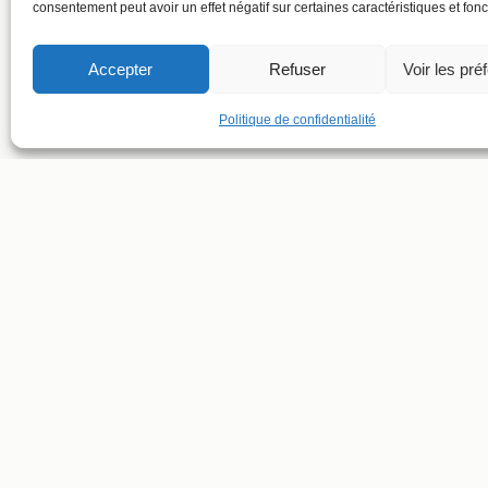
consentement peut avoir un effet négatif sur certaines caractéristiques et fonc
Accepter
Refuser
Voir les pré
Politique de confidentialité
SUIVRE LE T
SUIVRE LE C
ADRESSE ET CONTACT
Conditions générales de ventes
Politique de confidentialité