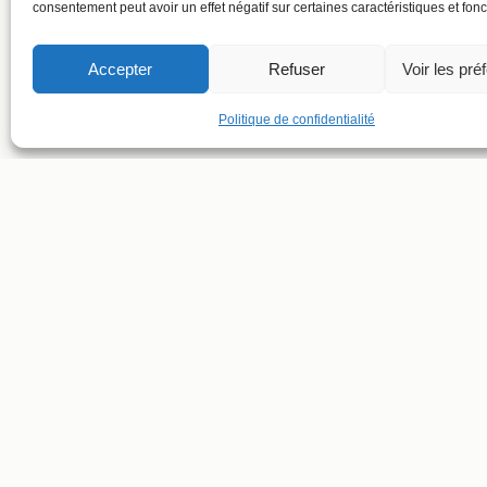
consentement peut avoir un effet négatif sur certaines caractéristiques et fonc
Accepter
Refuser
Voir les pré
Politique de confidentialité
SUIVRE LE T
SUIVRE LE C
ADRESSE ET CONTACT
Conditions générales de ventes
Politique de confidentialité